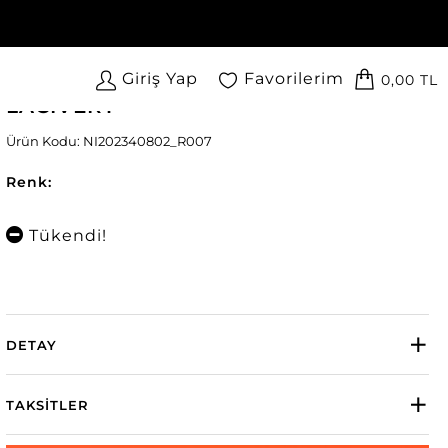
Giriş Yap
Favorilerim
0,00 TL
North Ice Boardshort Şort Mayo
LACİVERT
Ürün Kodu: NI202340802_R007
Renk:
Tükendi!
DETAY
TAKSITLER