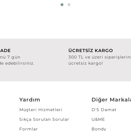
İADE
ÜCRETSİZ KARGO
ünü 7 gün
300 TL ve üzeri siparişlerin
de edebilirsiniz.
ücretsiz kargo!
Yardım
Diğer Markal
Müşteri Hizmetleri
D'S Damat
Sıkça Sorulan Sorular
U&ME
Formlar
Bondy