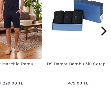
Ds Damat Maschio Pamuk Şort Takım LACİVERT
DS Damat Bambu 3lü Çorap Set SİYAH
1.229,00 TL
479,00 TL