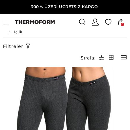
300 ₺ ÜZERİ ÜCRETSİZ KARGO
0
Ana Sayfa
Kadın Giyim
Kadın Termal İçlik & Tayt
İçlik
Filtreler
Sırala: