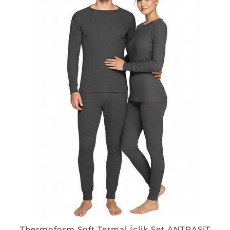
Thermoform Soft Termal İçlik Set ANTRASiT