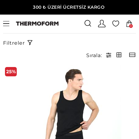
300 ₺ ÜZERİ ÜCRETSİZ KARGO
0
Ana Sayfa
Erkek Ev Giyim
Erkek Çeyiz Giyim
Filtreler
Sırala:
25%