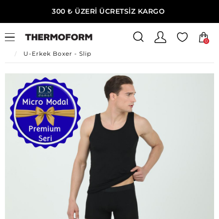
300 ₺ ÜZERİ ÜCRETSİZ KARGO
0
Ana Sayfa
Erkek Ev Giyim
Erkek İç Giyim
U-Erkek Boxer - Slip