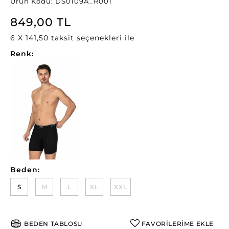
Ürün Kodu: DS0109A_R001
849,00 TL
6 X 141,50 taksit seçenekleri ile
Renk:
Beden:
S
M
L
XL
XXL
BEDEN TABLOSU
FAVORİLERİME EKLE