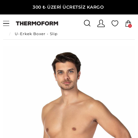
300 ₺ ÜZERİ ÜCRETSİZ KARGO
0
Ana Sayfa
Erkek Ev Giyim
Erkek İç Giyim
U-Erkek Boxer - Slip