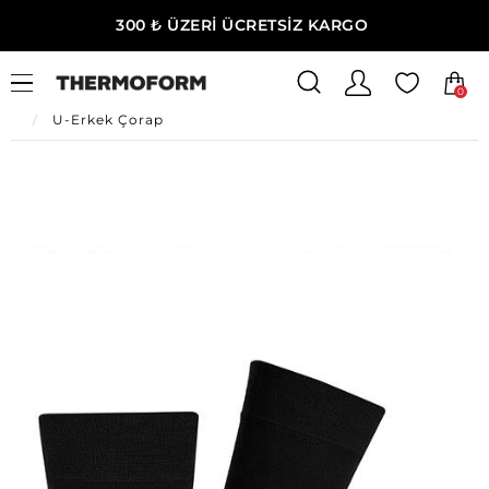
300 ₺ ÜZERİ ÜCRETSİZ KARGO
0
Ana Sayfa
Erkek Ev Giyim
Erkek İç Giyim
U-Erkek Çorap