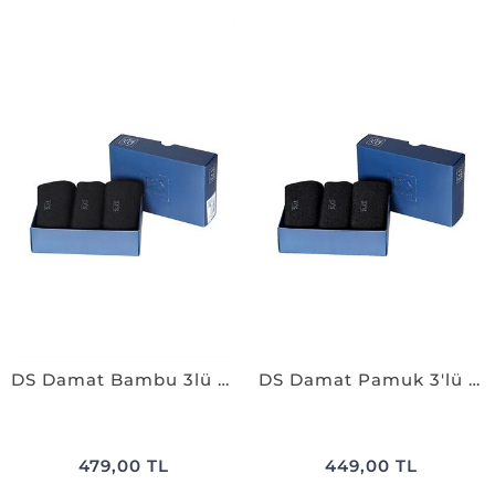
DS Damat Bambu 3lü Çorap Set SİYAH
DS Damat Pamuk 3'lü Çorap Set SİYAH
479,00 TL
449,00 TL