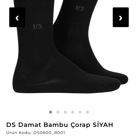
‹
›
DS Damat Bambu Çorap SİYAH
Ürün Kodu: DS0600_R001