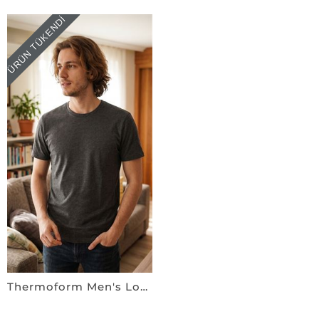
ÜRÜN TÜKENDI
Thermoform Men's Lounge Wear - Likralı Pamuklu T-shirt ANTRASiT