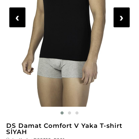
‹
›
DS Damat Comfort V Yaka T-shirt
SİYAH