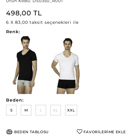
Ürün Kodu: DS0350_R001
498,00 TL
6 X 83,00 taksit seçenekleri ile
Renk:
Beden:
S
M
L
XL
XXL
BEDEN TABLOSU
FAVORİLERİME EKLE