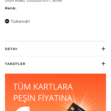
Ürün Kodu: DS200011017_R094
Renk:
Tükendi!
DETAY
TAKSITLER