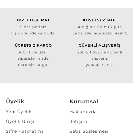
HIZLI TESLİMAT
KOŞULSUZ İADE
Siparişleriniz
Aldığınız ürünü 7 gün
1 iş gününde kargoda.
içerisinde iade edebilirsiniz.
ÜCRETSİZ KARGO
GÜVENLİ ALIŞVERİŞ
300 TL ve üzeri
256 Bit SSL ile güvenli
siparişlerinizde
alışveriş
ücretsiz kargo!
yapabilirsiniz.
Üyelik
Kurumsal
Yeni Üyelik
Hakkımızda
Üyelik Girişi
İletişim
Şifre Hatırlatma
Satış Sözleşmesi