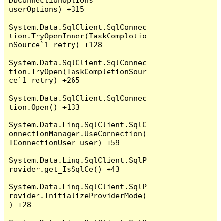
DbConnectionOptions 
userOptions) +315

System.Data.SqlClient.SqlConnec
tion.TryOpenInner(TaskCompletio
nSource`1 retry) +128

System.Data.SqlClient.SqlConnec
tion.TryOpen(TaskCompletionSour
ce`1 retry) +265

System.Data.SqlClient.SqlConnec
tion.Open() +133

System.Data.Linq.SqlClient.SqlC
onnectionManager.UseConnection(
IConnectionUser user) +59

System.Data.Linq.SqlClient.SqlP
rovider.get_IsSqlCe() +43

System.Data.Linq.SqlClient.SqlP
rovider.InitializeProviderMode(
) +28
