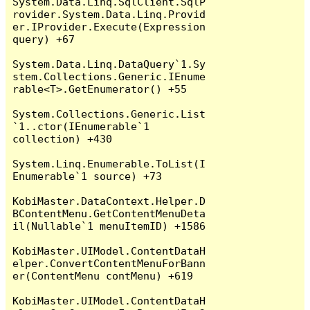
System.Data.Linq.SqlClient.SqlP
rovider.System.Data.Linq.Provid
er.IProvider.Execute(Expression 
query) +67

System.Data.Linq.DataQuery`1.Sy
stem.Collections.Generic.IEnume
rable<T>.GetEnumerator() +55

System.Collections.Generic.List
`1..ctor(IEnumerable`1 
collection) +430

System.Linq.Enumerable.ToList(I
Enumerable`1 source) +73

KobiMaster.DataContext.Helper.D
BContentMenu.GetContentMenuDeta
il(Nullable`1 menuItemID) +1586

KobiMaster.UIModel.ContentDataH
elper.ConvertContentMenuForBann
er(ContentMenu contMenu) +619

KobiMaster.UIModel.ContentDataH