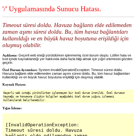
'/' Uygulamasında Sunucu Hatası.
Timeout süresi doldu. Havuza bağlantı elde edilemeden
zaman aşımı süresi doldu. Bu, tüm havuz bağlantıları
kullanıldığı ve en büyük havuz boyutuna erişildiği için
oluşmuş olabilir.
Açıklama:
Geçerli web isteği yürütülürken işlenmemiş özel durum oluştu. Lütfen hata ve
kod içinde kaynaklandığı yer hakkında daha fazla bilgi almak için yığın izlemesini gözden
geçirin.
Özel Durum Ayrıntıları:
System.InvalidOperationException: Timeout süresi doldu.
Havuza bağlantı elde edilemeden zaman aşımı süresi doldu. Bu, tüm havuz bağlantıları
kullanıldığı ve en büyük havuz boyutuna erişildiği için oluşmuş olabilir.
Kaynak Hatası:
Geçerli web isteği yürütülürken işlenmeyen bir özel durum üretildi. Özel durumun
kaynağı ve konumuna ilişkin bilgiler aşağıdaki özel durum yığını izlemesi
kullanılarak belirlenebilir.
Yığın İzleme:
[InvalidOperationException: 
Timeout süresi doldu. Havuza 
bağlantı elde edilemeden zaman 