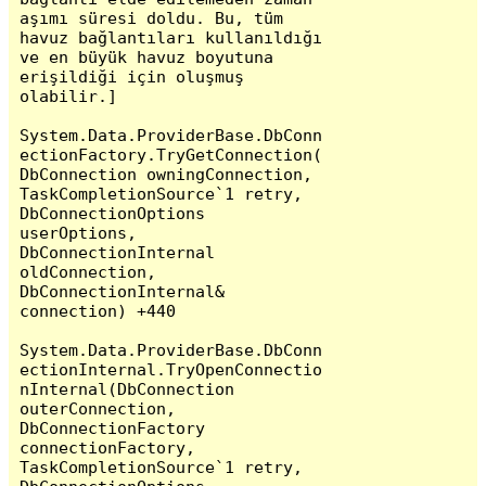
aşımı süresi doldu. Bu, tüm 
havuz bağlantıları kullanıldığı 
ve en büyük havuz boyutuna 
erişildiği için oluşmuş 
olabilir.]

System.Data.ProviderBase.DbConn
ectionFactory.TryGetConnection(
DbConnection owningConnection, 
TaskCompletionSource`1 retry, 
DbConnectionOptions 
userOptions, 
DbConnectionInternal 
oldConnection, 
DbConnectionInternal& 
connection) +440

System.Data.ProviderBase.DbConn
ectionInternal.TryOpenConnectio
nInternal(DbConnection 
outerConnection, 
DbConnectionFactory 
connectionFactory, 
TaskCompletionSource`1 retry, 