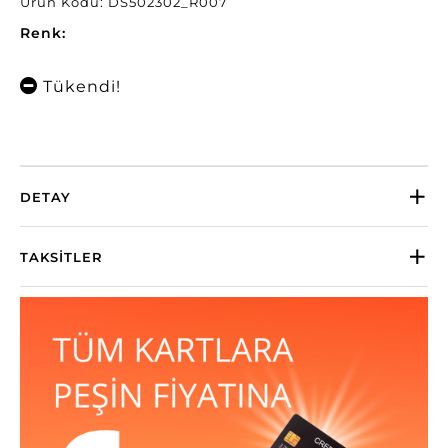
Ürün Kodu: DS502302_R007
Renk:
Tükendi!
DETAY
TAKSITLER