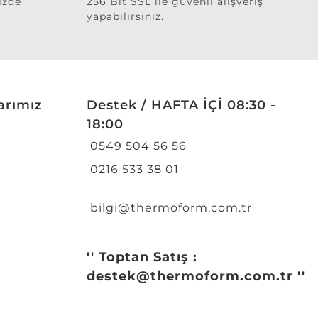
izde
256 Bit SSL ile güvenli alışveriş
yapabilirsiniz.
arımız
Destek / HAFTA İÇİ 08:30 -
18:00
0549 504 56 56
0216 533 38 01
bilgi@thermoform.com.tr
'' Toptan Satış :
destek@thermoform.com.tr ''