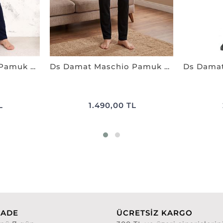
Ds Damat Maschio Pamuk Pijama Takımı LACİVERT
Ds Damat Maschio Pamuk Pijama Takımı SİYAH
L
1.490,00 TL
İADE
ÜCRETSİZ KARGO