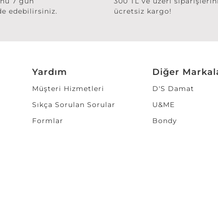
ünü 7 gün
300 TL ve üzeri siparişlerin
de edebilirsiniz.
ücretsiz kargo!
Yardım
Diğer Markal
Müşteri Hizmetleri
D'S Damat
Sıkça Sorulan Sorular
U&ME
Formlar
Bondy