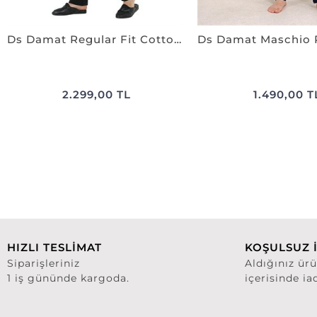
Ds Damat Regular Fit Cotton Pijama Takımı SİYAH
2.299,00 TL
1.490,00 T
HIZLI TESLİMAT
KOŞULSUZ 
Siparişleriniz
Aldığınız ür
1 iş gününde kargoda.
içerisinde ia