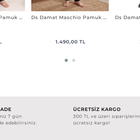
Ds Damat Maschio Pamuk Pijama Takımı LACİVERT
Ds Damat Maschio Pamuk Pijama Takımı SİYAH
L
1.490,00 TL
İADE
ÜCRETSİZ KARGO
ünü 7 gün
300 TL ve üzeri siparişlerin
de edebilirsiniz.
ücretsiz kargo!