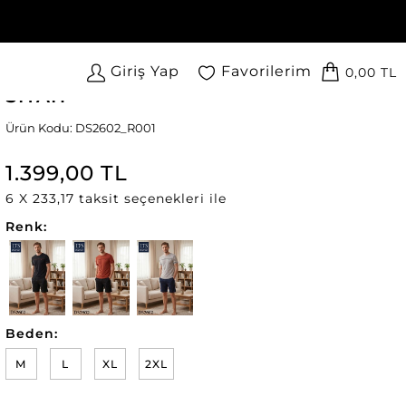
Giriş Yap
Favorilerim
0,00 TL
Ds Damat Youngster Şort Takımı
SİYAH
Ürün Kodu: DS2602_R001
1.399,00 TL
6 X 233,17 taksit seçenekleri ile
Renk:
Beden:
M
L
XL
2XL