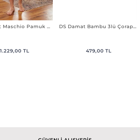
Ds Damat Maschio Pamuk Şort Takım LACİVERT
DS Damat Bambu 3lü Çorap Set SİYAH
1.229,00 TL
479,00 TL
GÜVENLİ ALIŞVERİŞ