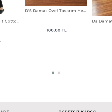
D'S Damat Özel Tasarım Hediye ve Sunum Kutusu - 38x28x4 cm
Ds Damat Regular Fit Cotton Pijama Takımı SİYAH
100,00 TL
L
İADE
ÜCRETSİZ KARGO