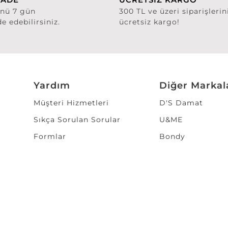
ünü 7 gün
300 TL ve üzeri siparişlerin
de edebilirsiniz.
ücretsiz kargo!
Yardım
Diğer Markal
Müşteri Hizmetleri
D'S Damat
Sıkça Sorulan Sorular
U&ME
Formlar
Bondy