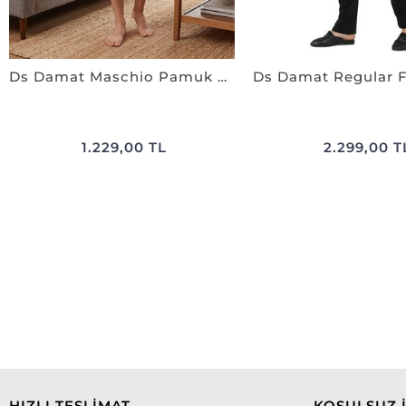
Ds Damat Maschio Pamuk Şort Takım SİYAH
1.229,00 TL
2.299,00 T
HIZLI TESLİMAT
KOŞULSUZ 