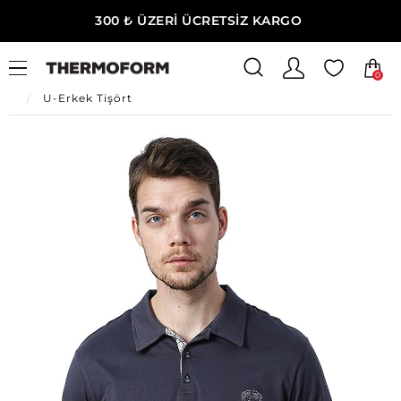
300 ₺ ÜZERİ ÜCRETSİZ KARGO
0
Ana Sayfa
Erkek Ev Giyim
Erkek Ev Giyim
U-Erkek Tişört