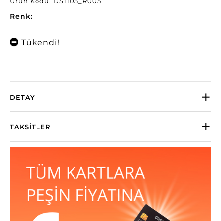
Ürün Kodu: DS1103_R005
Renk:
Tükendi!
DETAY
TAKSITLER