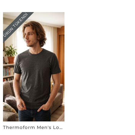
ÜRÜN TÜKENDI
Thermoform Men's Lounge Wear - Likralı Pamuklu T-shirt ANTRASiT