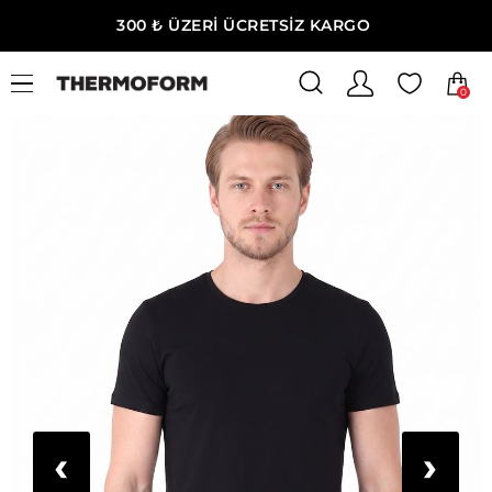
300 ₺ ÜZERİ ÜCRETSİZ KARGO
0
‹
›