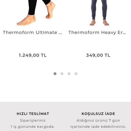
Thermoform Ultimate Merıno Erkek Seamless Termal Tayt SİYAH
Thermoform Heavy Erkek Pantolon LACİVERT
1.249,00 TL
349,00 TL
HIZLI TESLİMAT
KOŞULSUZ İADE
Siparişleriniz
Aldığınız ürünü 7 gün
1 iş gününde kargoda.
içerisinde iade edebilirsiniz.