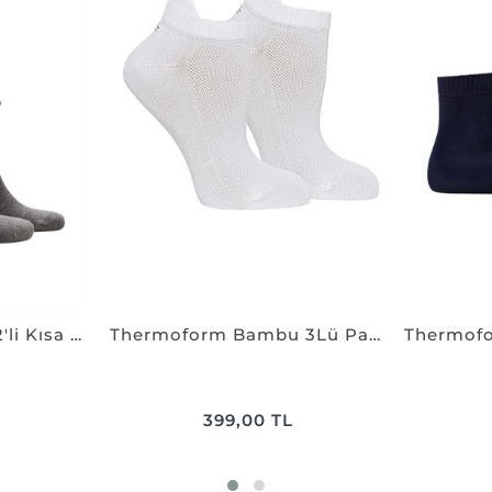
Thermoform Relax 2'li Kısa Çorap SMOKE
Thermoform Bambu 3Lü Patik Çorap BEYAZ
399,00 TL