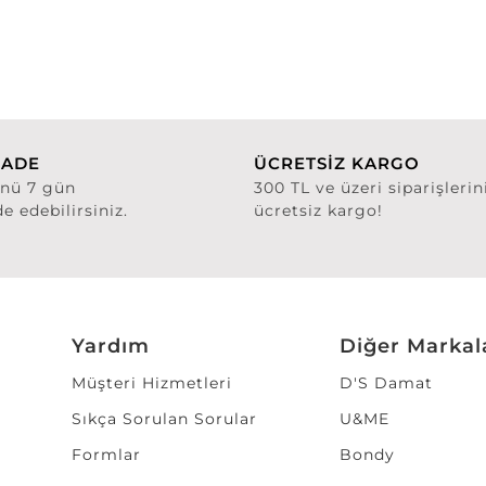
İADE
ÜCRETSİZ KARGO
ünü 7 gün
300 TL ve üzeri siparişlerin
de edebilirsiniz.
ücretsiz kargo!
Yardım
Diğer Markal
Müşteri Hizmetleri
D'S Damat
Sıkça Sorulan Sorular
U&ME
Formlar
Bondy