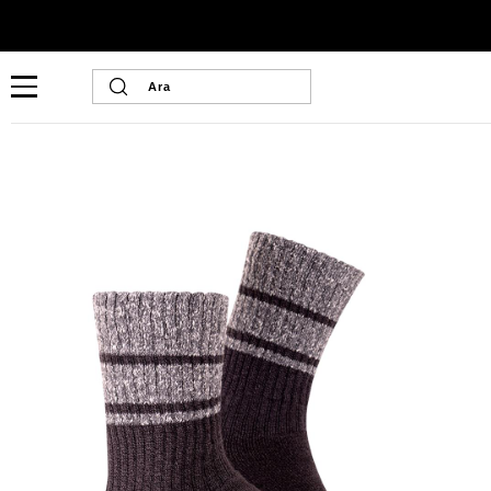
Ana Sayfa
Erkek Giyim
Erkek Termal Çorap