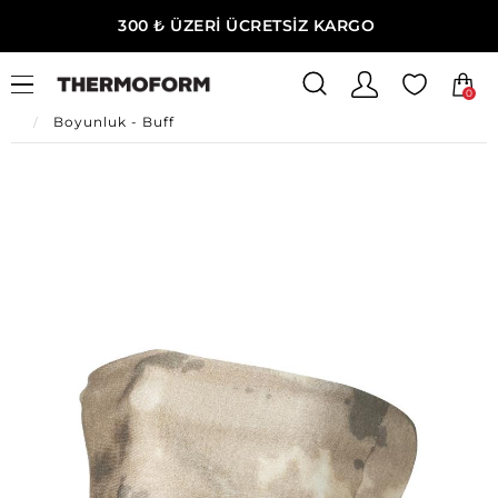
300 ₺ ÜZERİ ÜCRETSİZ KARGO
0
Ana Sayfa
Erkek Giyim
Erkek Termal Aksesuar
Boyunluk - Buff