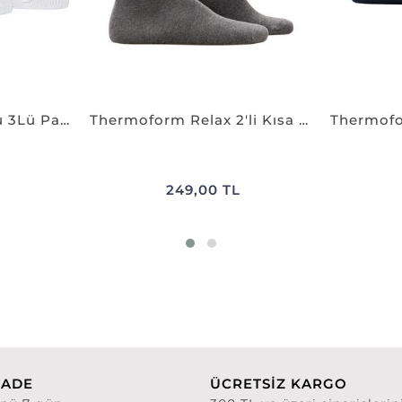
Thermoform Bambu 3Lü Patik Çorap BEYAZ
Thermoform Relax 2'li Kısa Çorap SMOKE
249,00 TL
İADE
ÜCRETSİZ KARGO