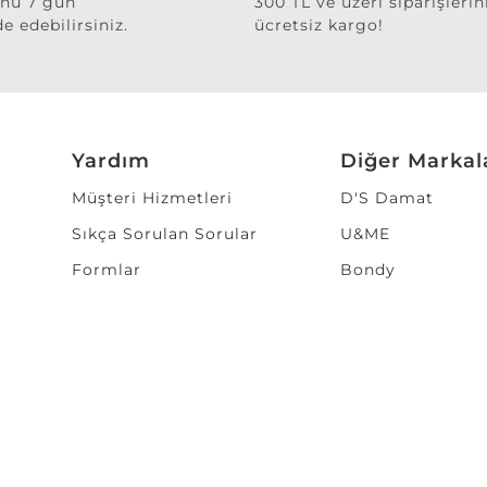
ünü 7 gün
300 TL ve üzeri siparişlerin
de edebilirsiniz.
ücretsiz kargo!
Yardım
Diğer Markal
Müşteri Hizmetleri
D'S Damat
Sıkça Sorulan Sorular
U&ME
Formlar
Bondy