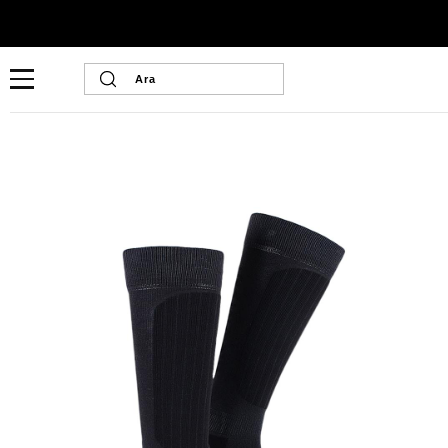
Ana Sayfa
Erkek Giyim
Erkek Termal Çorap