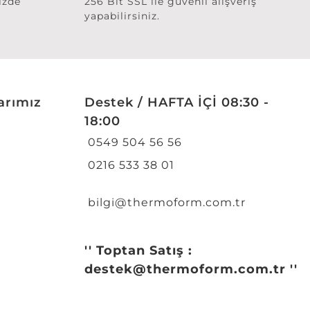
izde
256 Bit SSL ile güvenli alışveriş
yapabilirsiniz.
arımız
Destek / HAFTA İÇİ 08:30 -
18:00
0549 504 56 56
0216 533 38 01
bilgi@thermoform.com.tr
'' Toptan Satış :
destek@thermoform.com.tr ''