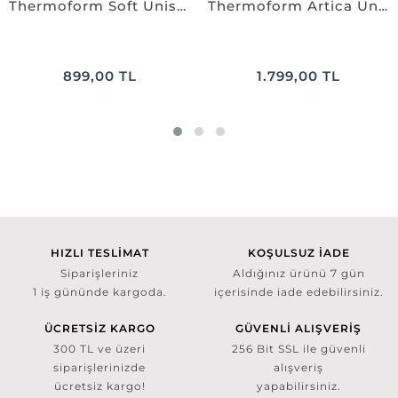
Thermoform Soft Unisex Termal Alt İçlik ANTRASiT
Thermoform Artica Unisex Termal İçlik Set ANTRASiT
899,00 TL
1.799,00 TL
HIZLI TESLİMAT
KOŞULSUZ İADE
Siparişleriniz
Aldığınız ürünü 7 gün
1 iş gününde kargoda.
içerisinde iade edebilirsiniz.
ÜCRETSİZ KARGO
GÜVENLİ ALIŞVERİŞ
300 TL ve üzeri
256 Bit SSL ile güvenli
siparişlerinizde
alışveriş
ücretsiz kargo!
yapabilirsiniz.