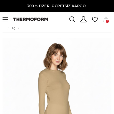
300 ₺ ÜZERİ ÜCRETSİZ KARGO
0
Ana Sayfa
Kadın Giyim
Kadın Termal İçlik & Tayt
İçlik