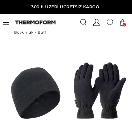
300 ₺ ÜZERİ ÜCRETSİZ KARGO
0
Ana Sayfa
Unisex
Unisex Aksesuar
Boyunluk - Buff