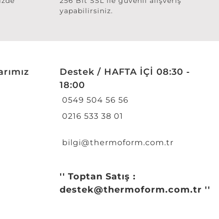
izde
256 Bit SSL ile güvenli alışveriş
yapabilirsiniz.
arımız
Destek / HAFTA İÇİ 08:30 -
18:00
0549 504 56 56
0216 533 38 01
bilgi@thermoform.com.tr
'' Toptan Satış :
destek@thermoform.com.tr ''