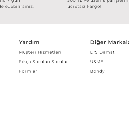
ünü 7 gün
300 TL ve üzeri siparişlerin
de edebilirsiniz.
ücretsiz kargo!
Yardım
Diğer Markal
Müşteri Hizmetleri
D'S Damat
Sıkça Sorulan Sorular
U&ME
Formlar
Bondy