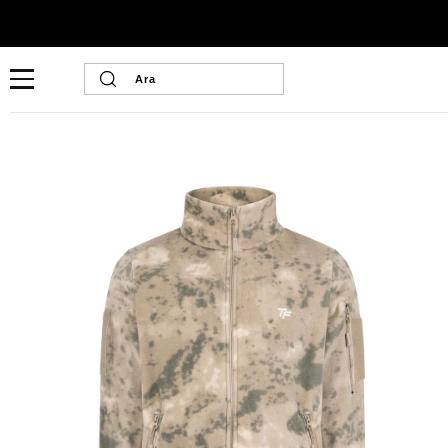
Ana Sayfa
Unisex
Unisex Termal Polar
Mont