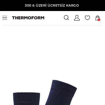
300 ₺ ÜZERİ ÜCRETSİZ KARGO
0
Ana Sayfa
Erkek Giyim
Erkek Termal Çorap