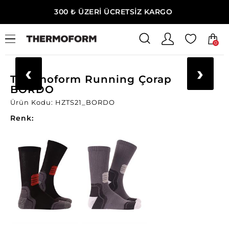
300 ₺ ÜZERİ ÜCRETSİZ KARGO
0
Ana Sayfa
Erkek Giyim
Erkek Termal Çorap
‹
›
Thermoform Running Çorap
BORDO
Ürün Kodu: HZTS21_BORDO
Renk: