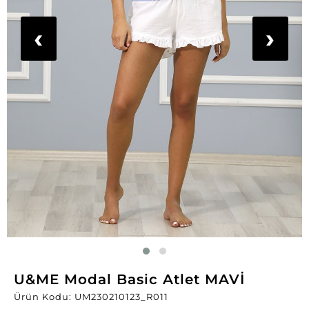
‹
›
U&ME Modal Basic Atlet MAVİ
Ürün Kodu: UM230210123_R011