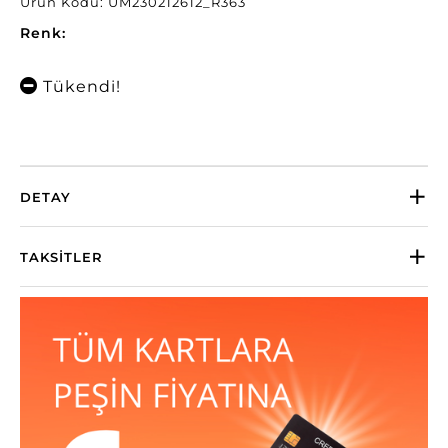
Ürün Kodu: UM230212612_R363
Renk:
Tükendi!
DETAY
TAKSITLER