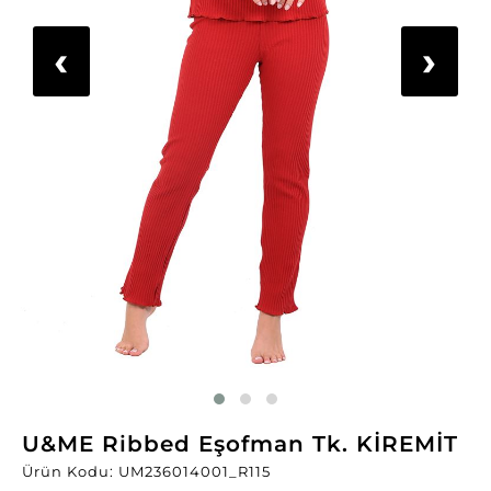
‹
›
U&ME Ribbed Eşofman Tk. KİREMİT
Ürün Kodu: UM236014001_R115