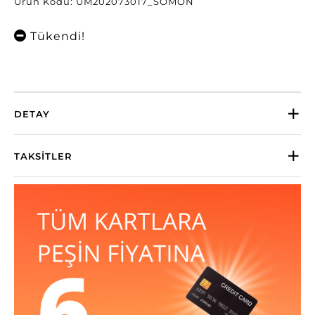
Ürün Kodu: UM202073017_SOMON
Tükendi!
DETAY
TAKSITLER