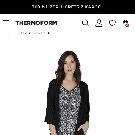
300 ₺ ÜZERİ ÜCRETSİZ KARGO
0
Ana Sayfa
U-Kadın Giyim
U-Kadın Ev Giyim
U-Kadın Sabahlık