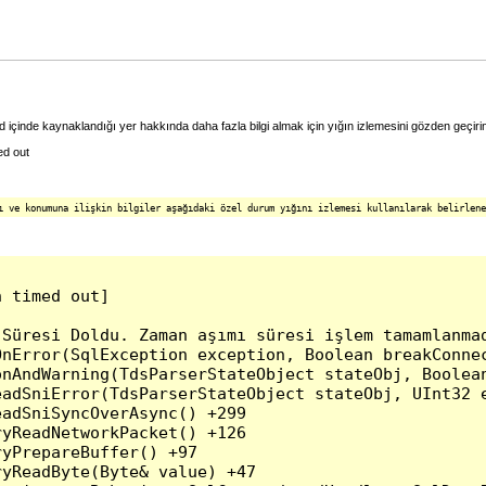
 içinde kaynaklandığı yer hakkında daha fazla bilgi almak için yığın izlemesini gözden geçiri
ed out
ı ve konumuna ilişkin bilgiler aşağıdaki özel durum yığını izlemesi kullanılarak belirlene
 timed out]

Süresi Doldu. Zaman aşımı süresi işlem tamamlanmad
nError(SqlException exception, Boolean breakConnec
nAndWarning(TdsParserStateObject stateObj, Boolean
adSniError(TdsParserStateObject stateObj, UInt32 e
adSniSyncOverAsync() +299

yReadNetworkPacket() +126

yPrepareBuffer() +97

yReadByte(Byte& value) +47
