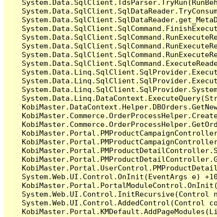
   System.Data.SqlClient.TdsParser.TryRun(RunBe
   System.Data.SqlClient.SqlDataReader.TryConsum
   System.Data.SqlClient.SqlDataReader.get_MetaD
   System.Data.SqlClient.SqlCommand.FinishExecu
   System.Data.SqlClient.SqlCommand.RunExecuteR
   System.Data.SqlClient.SqlCommand.RunExecuteR
   System.Data.SqlClient.SqlCommand.RunExecuteRe
   System.Data.SqlClient.SqlCommand.ExecuteReade
   System.Data.Linq.SqlClient.SqlProvider.Execu
   System.Data.Linq.SqlClient.SqlProvider.Execu
   System.Data.Linq.SqlClient.SqlProvider.System
   System.Data.Linq.DataContext.ExecuteQuery(Str
   KobiMaster.DataContext.Helper.DBOrders.GetNew
   KobiMaster.Commerce.OrderProcessHelper.Create
   KobiMaster.Commerce.OrderProcessHelper.GetOrd
   KobiMaster.Portal.PMProductCampaignController
   KobiMaster.Portal.PMProductCampaignController
   KobiMaster.Portal.PMProductDetailController.S
   KobiMaster.Portal.PMProductDetailController.G
   KobiMaster.Portal.UserControl.PMProductDetail
   System.Web.UI.Control.OnInit(EventArgs e) +10
   KobiMaster.Portal.PortalModuleControl.OnInit(
   System.Web.UI.Control.InitRecursive(Control n
   System.Web.UI.Control.AddedControl(Control co
   KobiMaster.Portal.KMDefault.AddPageModules(Li