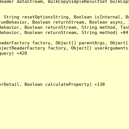
Reader dataStream, BulkCopySimpleResultSet bulkCop
, String resetOptionsString, Boolean isInternal, B
runBehavior, Boolean returnStream, Boolean async, 
Behavior, Boolean returnStream, String method, Tas
ehavior, Boolean returnStream, String method) +84

eaderFactory factory, Object[] parentArgs, Object[
jectReaderFactory factory, Object[] userArguments,
uery) +428

rDetail, Boolean calculateProperty) +138
