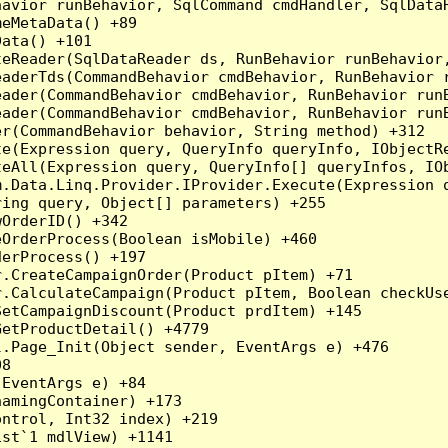
havior runBehavior, SqlCommand cmdHandler, SqlData
eMetaData() +89

ata() +101

teReader(SqlDataReader ds, RunBehavior runBehavior
eaderTds(CommandBehavior cmdBehavior, RunBehavior 
eader(CommandBehavior cmdBehavior, RunBehavior run
ader(CommandBehavior cmdBehavior, RunBehavior runB
r(CommandBehavior behavior, String method) +312

te(Expression query, QueryInfo queryInfo, IObjectR
teAll(Expression query, QueryInfo[] queryInfos, IOb
.Data.Linq.Provider.IProvider.Execute(Expression q
ing query, Object[] parameters) +255

OrderID() +342

OrderProcess(Boolean isMobile) +460

erProcess() +197

.CreateCampaignOrder(Product pItem) +71

.CalculateCampaign(Product pItem, Boolean checkUse
etCampaignDiscount(Product prdItem) +145

etProductDetail() +4779

.Page_Init(Object sender, EventArgs e) +476

8

EventArgs e) +84

amingContainer) +173

ntrol, Int32 index) +219

st`1 mdlView) +1141
