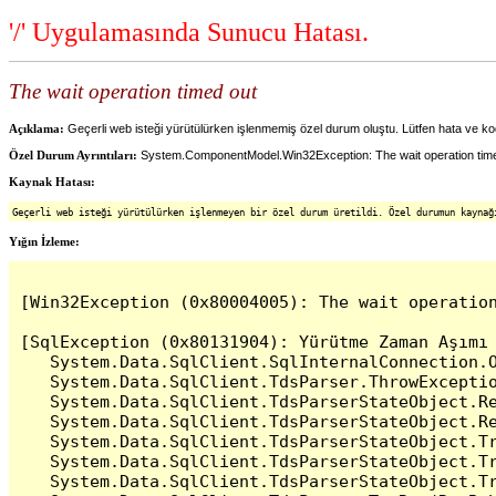
'/' Uygulamasında Sunucu Hatası.
The wait operation timed out
Açıklama:
Geçerli web isteği yürütülürken işlenmemiş özel durum oluştu. Lütfen hata ve kod
Özel Durum Ayrıntıları:
System.ComponentModel.Win32Exception: The wait operation tim
Kaynak Hatası:
Geçerli web isteği yürütülürken işlenmeyen bir özel durum üretildi. Özel durumun kaynağ
Yığın İzleme:
[Win32Exception (0x80004005): The wait operation
[SqlException (0x80131904): Yürütme Zaman Aşımı 
   System.Data.SqlClient.SqlInternalConnection.O
   System.Data.SqlClient.TdsParser.ThrowExceptio
   System.Data.SqlClient.TdsParserStateObject.Re
   System.Data.SqlClient.TdsParserStateObject.Re
   System.Data.SqlClient.TdsParserStateObject.Tr
   System.Data.SqlClient.TdsParserStateObject.Tr
   System.Data.SqlClient.TdsParserStateObject.Tr