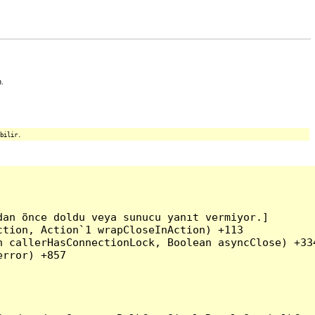
n.
bilir.
an önce doldu veya sunucu yanıt vermiyor.]

tion, Action`1 wrapCloseInAction) +113

 callerHasConnectionLock, Boolean asyncClose) +334
rror) +857
