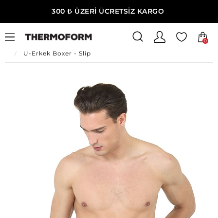
300 ₺ ÜZERİ ÜCRETSİZ KARGO
0
Ana Sayfa
Erkek Ev Giyim
Erkek İç Giyim
U-Erkek Boxer - Slip