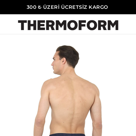
300 ₺ ÜZERİ ÜCRETSİZ KARGO
Erkek Boxer - Slip