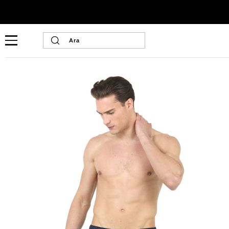
Ana Sayfa
Erkek Ev Giyim
Erkek İç Giyim
U-