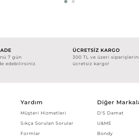
İADE
ÜCRETSİZ KARGO
ünü 7 gün
300 TL ve üzeri siparişlerin
de edebilirsiniz.
ücretsiz kargo!
Yardım
Diğer Markal
Müşteri Hizmetleri
D'S Damat
Sıkça Sorulan Sorular
U&ME
Formlar
Bondy