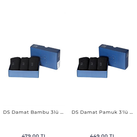
DS Damat Bambu 3lü Çorap Set SİYAH
DS Damat Pamuk 3'lü Çorap Set SİYAH
479,00 TL
449,00 TL