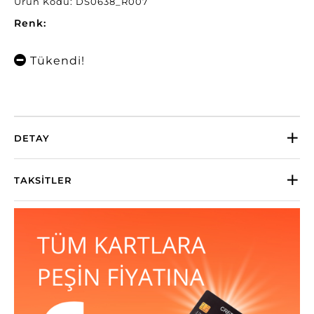
Ürün Kodu: DS0638_R007
Renk:
Tükendi!
DETAY
TAKSITLER