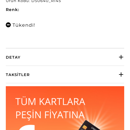
Ürün Kodu: DS0640_R145
Renk:
Tükendi!
DETAY
TAKSITLER