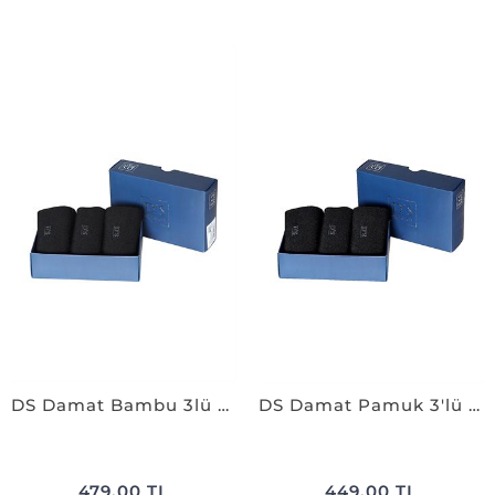
DS Damat Bambu 3lü Çorap Set SİYAH
DS Damat Pamuk 3'lü Çorap Set SİYAH
479,00 TL
449,00 TL