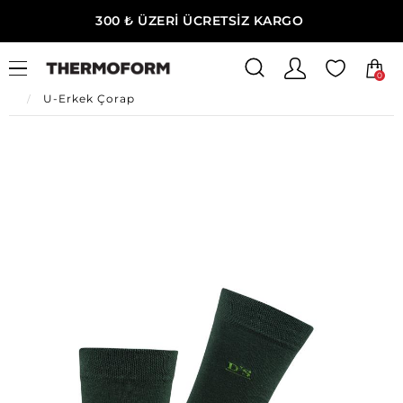
300 ₺ ÜZERİ ÜCRETSİZ KARGO
0
Ana Sayfa
Erkek Ev Giyim
Erkek İç Giyim
U-Erkek Çorap