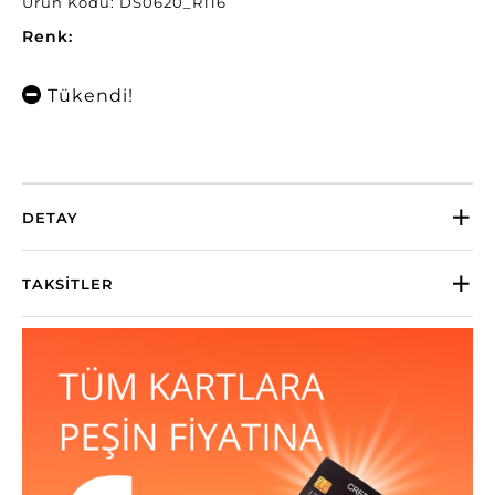
Ürün Kodu: DS0620_R116
Renk:
Tükendi!
DETAY
TAKSITLER