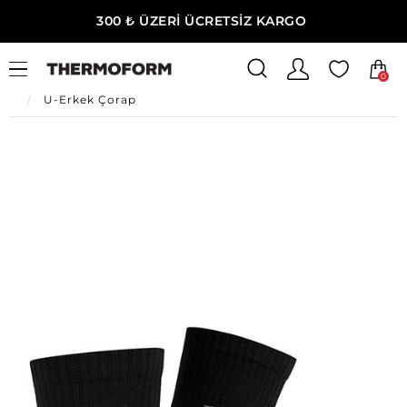
300 ₺ ÜZERİ ÜCRETSİZ KARGO
0
Ana Sayfa
Erkek Ev Giyim
Erkek İç Giyim
U-Erkek Çorap