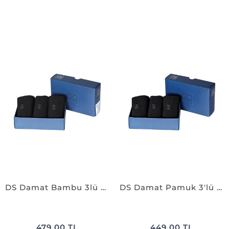
DS Damat Bambu 3lü Çorap Set SİYAH
DS Damat Pamuk 3'lü Çorap Set SİYAH
479,00 TL
449,00 TL