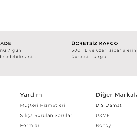
İADE
ÜCRETSİZ KARGO
ünü 7 gün
300 TL ve üzeri siparişlerin
de edebilirsiniz.
ücretsiz kargo!
Yardım
Diğer Markal
Müşteri Hizmetleri
D'S Damat
Sıkça Sorulan Sorular
U&ME
Formlar
Bondy