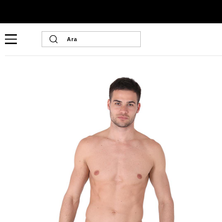
Ana Sayfa
Erkek Ev Giyim
Erkek İç Giyim
U-