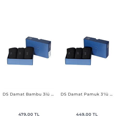
DS Damat Bambu 3lü Çorap Set SİYAH
DS Damat Pamuk 3'lü Çorap Set SİYAH
479,00 TL
449,00 TL