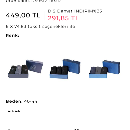
Ürün Kodu: DS0612_R0312
D'S Damat İNDİRİM%35
449,00 TL
291,85 TL
6 X 74,83 taksit seçenekleri ile
Renk:
Beden:
40-44
40-44