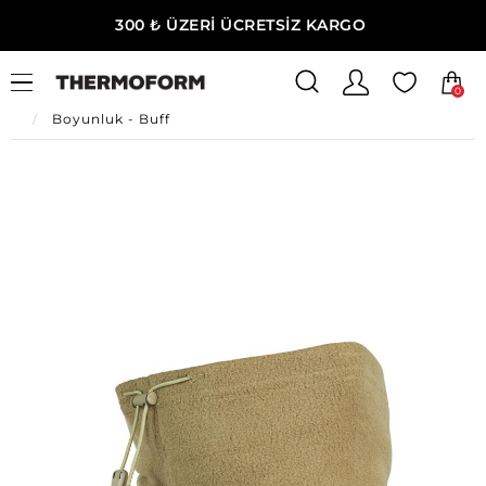
300 ₺ ÜZERİ ÜCRETSİZ KARGO
0
Ana Sayfa
Erkek Giyim
Erkek Termal Aksesuar
Boyunluk - Buff