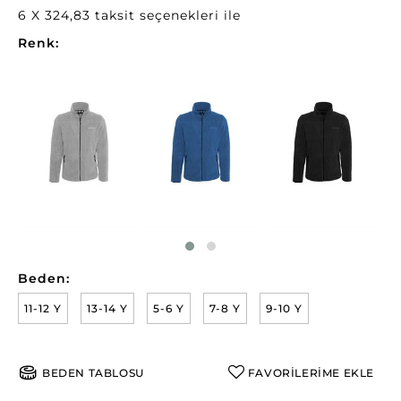
6 X 324,83 taksit seçenekleri ile
Renk:
Beden:
11-12 Y
13-14 Y
5-6 Y
7-8 Y
9-10 Y
BEDEN TABLOSU
FAVORİLERİME EKLE