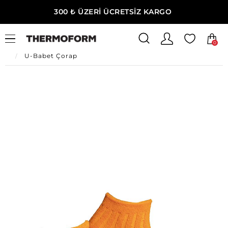
300 ₺ ÜZERİ ÜCRETSİZ KARGO
0
Ana Sayfa
U-Kadın Giyim
U-Kadın Çorap
U-Babet Çorap