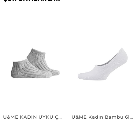
U&ME KADIN UYKU ÇORABI GRİMELANJ
U&ME Kadın Bambu 6lı Babet Çorap BEYAZ