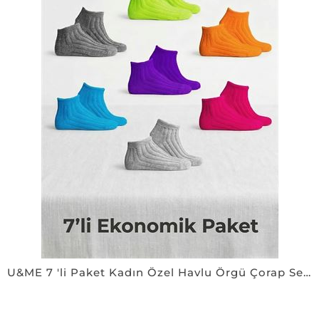
U&ME 7 'li Paket Kadın Özel Havlu Örgü Çorap Seti ÇOK RENKLİ