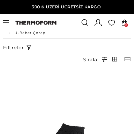
300 ₺ ÜZERİ ÜCRETSİZ KARGO
0
Ana Sayfa
U-Kadın Giyim
U-Kadın Çorap
U-Babet Çorap
Filtreler
Sırala: