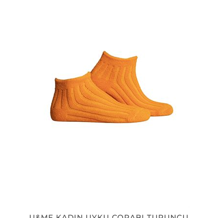
U&ME KADIN UYKU ÇORABI TURUNCU