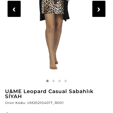
‹
›
U&ME Leopard Casual Sabahlık
SİYAH
Ürün Kodu: UM202104017_R001