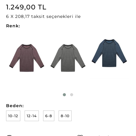
1.249,00 TL
6 X 208,17 taksit seçenekleri ile
Renk:
Beden:
10-12
12-14
6-8
8-10